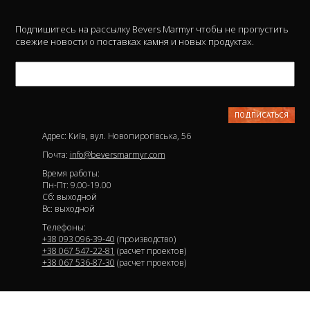
Подпишитесь на рассылку Bevers Marmyr чтобы не пропустить
свежие новости о поставках камня и новых продуктах.
Адрес: Київ, вул. Новопирогівська, 56
Почта:
info@beversmarmyr.com
Время работы:
Пн-Пт: 9.00-19.00
Сб: выходной
Вс: выходной
Телефоны:
+38 093 096-39-40
(производство)
+38 067 547-22-81
(расчет проектов)
+38 067 536-87-30
(расчет проектов)