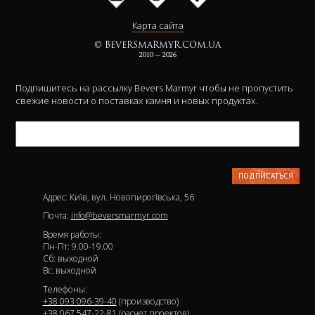
Карта сайта
© BEVERSMARMYR.COM.UA
2010 — 2026
Подпишитесь на рассылку Bevers Marmyr чтобы не пропустить
свежие новости о поставках камня и новых продуктах.
Адрес: Київ, вул. Новопирогівська, 56
Почта:
info@beversmarmyr.com
Время работы:
Пн-Пт: 9.00-19.00
Сб: выходной
Вс: выходной
Телефоны:
+38 093 096-39-40
(производство)
+38 067 547-22-81
(расчет проектов)