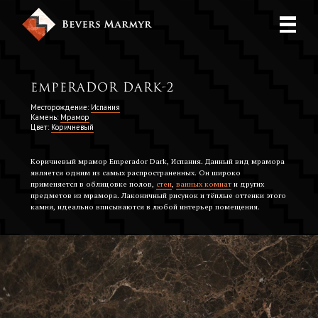
Emperador Dark-2
Месторождение:
Испания
Камень:
Мрамор
Цвет:
Коричневый
Коричневый мрамор Emperador Dark, Испания. Данный вид мрамора
является одним из самых распространенных. Он широко
применяется в облицовке полов,
стен
,
ванных комнат
и других
предметов из мрамора. Лаконичный рисунок и тёплые оттенки этого
камня, идеально вписываются в любой интерьер помещения.