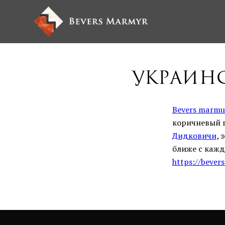
Украинс
Bevers marmu
коричневый 
Дидковичи
, 
ближе с кажд
https://bever