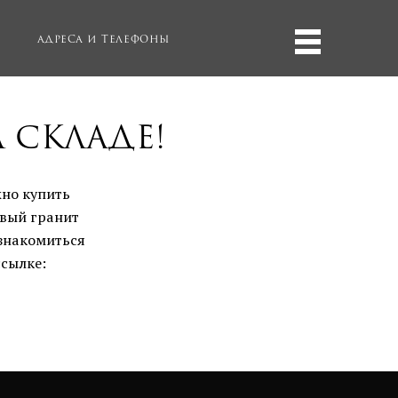
Адреса и телефоны
 складе!
жно купить
евый гранит
знакомиться
ссылке: