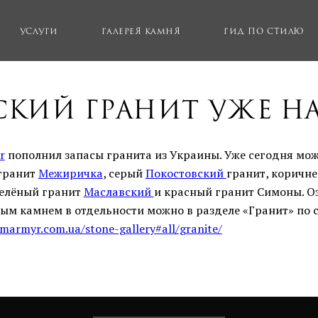
Услуги
Галерея камня
Гид по стилю
кий гранит уже на
r
пополнил запасы гранита из Украины. Уже сегодня мо
гранит
Межиричка
, серый
Покостовский
гранит, коричн
зелёный гранит
Маславский
и красный гранит Симоны. О
ым камнем в отдельности можно в разделе «Гранит» по 
smarmyr.com.ua/stone-gallery#all/granite/