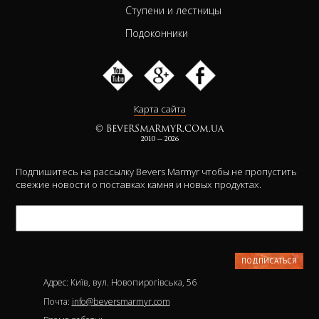
Ступени и лестницы
Подоконники
Карта сайта
© BEVERSMARMYR.COM.UA
2010 — 2026
Подпишитесь на рассылку Bevers Marmyr чтобы не пропустить
свежие новости о поставках камня и новых продуктах.
Адрес: Київ, вул. Новопирогівська, 56
Почта:
info@beversmarmyr.com