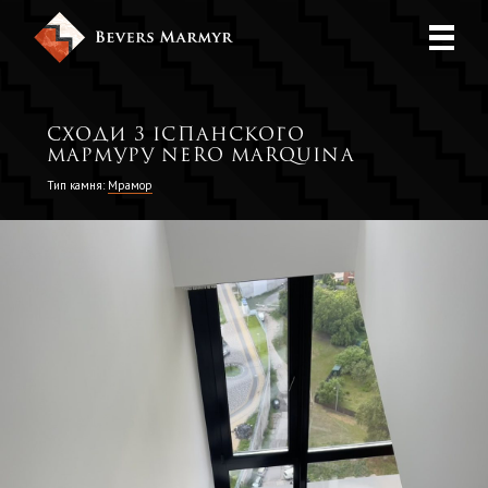
Сходи з іспанского
мармуру Nero Marquina
Тип камня:
Мрамор