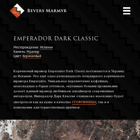
Emperador Dark Classic
Месторождение:
Испания
Камень:
Мрамор
Цвет:
Коричневый
Коричневый мрамор Emperador Dark Classic поставляется в Украину
из Испании. Это ещё одна разновидность популярного коричневого
мрамора Emperador. Уникальное переплетение кофейных,
шоколадных и бурых оттенков, окутанных белыми прожилками
делает данный мрамор любимцем дизайнеров современных
интерьеров. Имперадор Дарк Классик одинаково изысканно будет
столешницы
смотреться как на кухне в качестве
, так и в
помещении для торжественных приёмов.