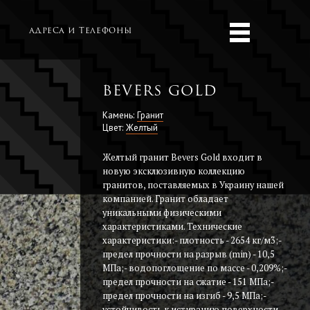
Адреса и телефоны
Bevers Gold
Камень:
Гранит
Цвет:
Желтый
Желтый гранит Bevers Gold входит в
новую эксклюзивную коллекцию
гранитов, поставляемых в Украину нашей
компанией. Гранит обладает
уникальными физическими
характеристиками. Технические
характеристики:- плотность - 2654 кг/м3;-
предел прочности на разрыв (min) - 10,5
МПа;- водопоглощение по массе - 0,209%;-
предел прочности на сжатие - 151 МПа;-
предел прочности на изгиб - 9,5 МПа;-
устойчивость к истиранию поверхности -